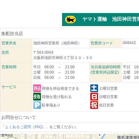
ヤマト運輸 池田神田営
集配担当店
068442
営業所名
池田神田営業所（池田神田）
営業所コード
住所
〒563-0043
大阪府池田市神田３丁目２０－３０
営業時間
平日 08:00 ～ 21:00
当日発送締切時間
平日 19:
土曜 08:00 ～ 21:00
(営業所持込限定)
土曜 19:
日祝 08:00 ～ 21:00
日曜 18:
サービス
荷物を持込発送できる
土曜日営業
荷物を受け取れる
日曜日営業
駐車場あり
祝日営業
お問合せについて
「よくあるご質問（FAQ）」
をご覧ください。