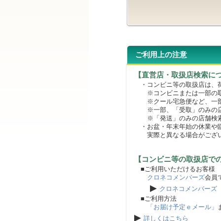
ご利用上の注意
【直営店・取扱店検索に
・コンビニ等の取扱店は、荷
※コンビニまたは一部の取扱
※クール宅急便など、一部
※一部、「受取」のみの店
※「発送」のみの店舗検索
・お盆・年末年始の休業や臨
実際と異なる場合がござ
【コンビニ等の取扱店で
■ご利用いただけるお客様
クロネコメンバーズ
会員
▶
クロネコメンバーズ
■ご利用方法
「お届け予定ｅメール」
▶
詳しくはこちら