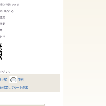
持込発送できる
受け取れる
営業
営業
業
あり
ください。
寄り駅
印刷
を指定してルート探索