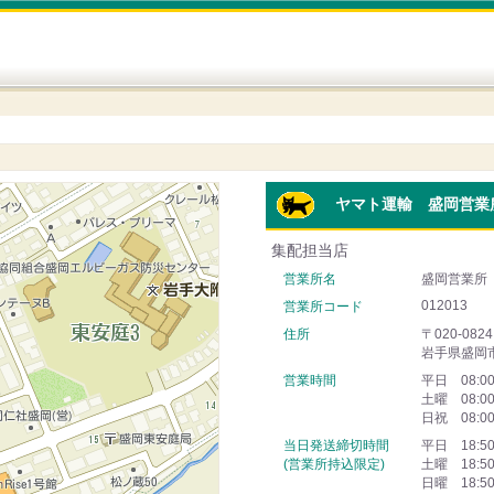
ヤマト運輸 盛岡営業
集配担当店
営業所名
盛岡営業所
012013
営業所コード
住所
〒020-0824
岩手県盛岡
営業時間
平日 08:0
土曜 08:0
日祝 08:0
当日発送締切時間
平日 18:5
(営業所持込限定)
土曜 18:5
日曜 18:5