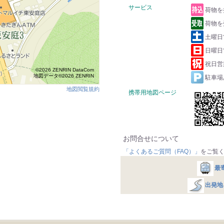
サービス
荷物を
荷物を
土曜日
日曜日
祝日営
©2026 ZENRIN DataCom
地図データ©2026 ZENRIN
駐車場
地図閲覧規約
携帯用地図ページ
お問合せについて
「よくあるご質問（FAQ）」
をご覧
最
出発地