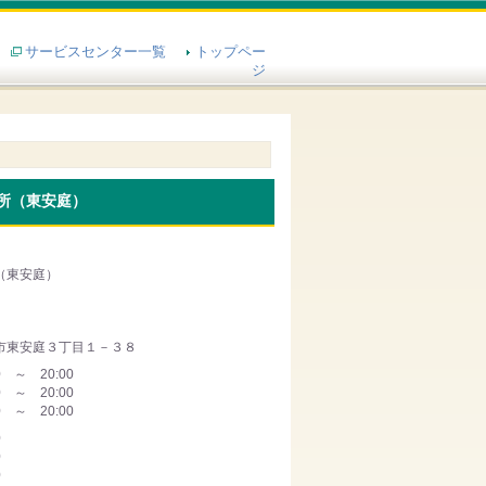
サービスセンター一覧
トップペー
ジ
所（東安庭）
（東安庭）
市東安庭３丁目１－３８
0 ～ 20:00
0 ～ 20:00
0 ～ 20:00
0
0
0