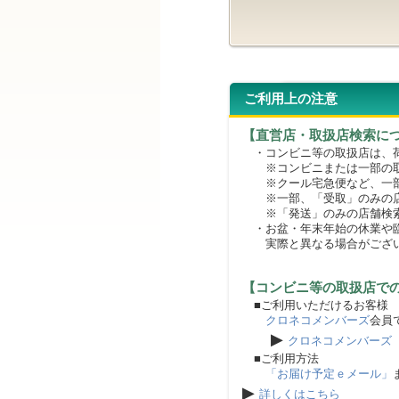
ご利用上の注意
【直営店・取扱店検索に
・コンビニ等の取扱店は、荷
※コンビニまたは一部の取扱
※クール宅急便など、一部
※一部、「受取」のみの店
※「発送」のみの店舗検索
・お盆・年末年始の休業や臨
実際と異なる場合がござ
【コンビニ等の取扱店で
■ご利用いただけるお客様
クロネコメンバーズ
会員
▶
クロネコメンバーズ
■ご利用方法
「お届け予定ｅメール」
▶
詳しくはこちら