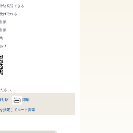
持込発送できる
受け取れる
営業
営業
業
あり
ください。
寄り駅
印刷
を指定してルート探索