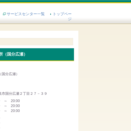
サービスセンター一覧
トップペー
ジ
所（国分広瀬）
（国分広瀬）
島市国分広瀬２丁目２７－３９
0 ～ 20:00
0 ～ 20:00
0 ～ 20:00
0
0
0