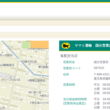
ヤマト運輸 国分営業
集配担当店
営業所名
国分営業所
097020
営業所コード
住所
〒899-4321
鹿児島県霧
営業時間
平日 08:0
土曜 08:0
日祝 08:0
当日発送締切時間
平日 18:4
(営業所持込限定)
土曜 18:4
日曜 18:4