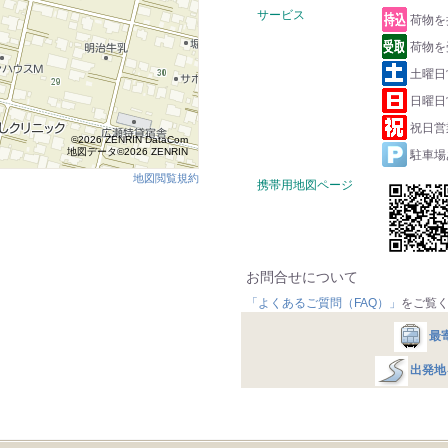
サービス
荷物を
荷物を
土曜日
日曜日
祝日営
©2026 ZENRIN DataCom
地図データ©2026 ZENRIN
駐車場
地図閲覧規約
携帯用地図ページ
お問合せについて
「よくあるご質問（FAQ）」
をご覧
最
出発地