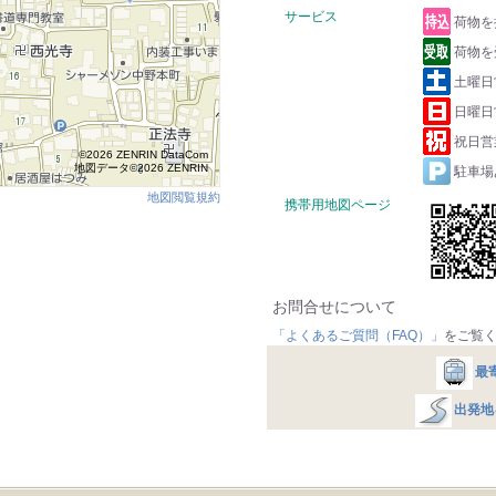
サービス
荷物を
荷物を
土曜日
日曜日
祝日営
©2026 ZENRIN DataCom
地図データ©2026 ZENRIN
駐車場
地図閲覧規約
携帯用地図ページ
お問合せについて
「よくあるご質問（FAQ）」
をご覧
最
出発地