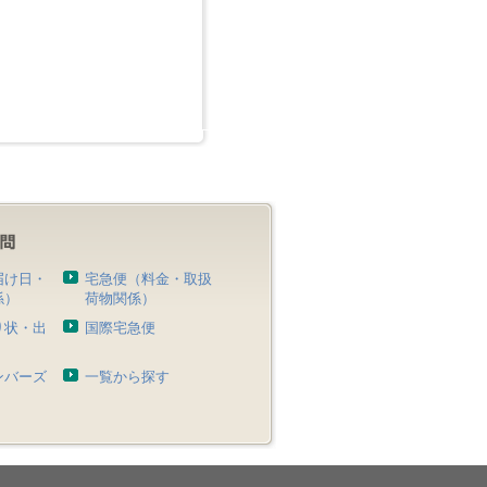
届け日・
宅急便（料金・取扱
係）
荷物関係）
り状・出
国際宅急便
）
ンバーズ
一覧から探す