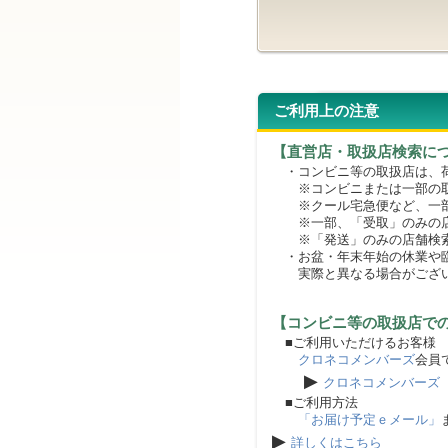
ご利用上の注意
【直営店・取扱店検索に
・コンビニ等の取扱店は、荷
※コンビニまたは一部の取扱
※クール宅急便など、一部
※一部、「受取」のみの店
※「発送」のみの店舗検索
・お盆・年末年始の休業や臨
実際と異なる場合がござ
【コンビニ等の取扱店で
■ご利用いただけるお客様
クロネコメンバーズ
会員
▶
クロネコメンバーズ
■ご利用方法
「お届け予定ｅメール」
▶
詳しくはこちら