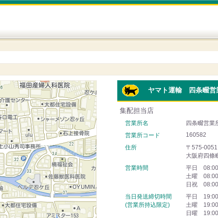
ヤマト運輸 四条畷営
集配担当店
営業所名
四条畷営業
160582
営業所コード
住所
〒575-0051
大阪府四條
営業時間
平日 08:0
土曜 08:0
日祝 08:0
当日発送締切時間
平日 19:0
(営業所持込限定)
土曜 19:0
日曜 19:0