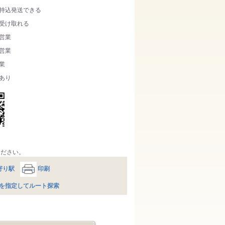
持込発送できる
受け取れる
営業
営業
業
あり
ください。
寄り駅
印刷
を指定してルート探索