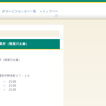
サービスセンター一覧
トップペー
ジ
業所（寝屋川太秦）
所（寝屋川太秦）
畷市中野本町２７－１０
0 ～ 21:00
0 ～ 21:00
0 ～ 21:00
0
0
0